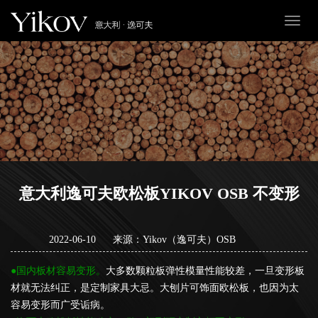
Toggl
naviga
意大利逸可夫欧松板YIKOV OSB 不变形
2022-06-10
来源：Yikov（逸可夫）OSB
●国内板材容易变形。
大多数颗粒板弹性模量性能较差，一旦变形板
材就无法纠正，是定制家具大忌。大刨片可饰面欧松板，也因为太
容易变形而广受诟病。